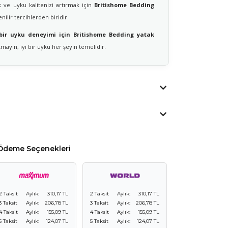
 ve uyku kalitenizi artırmak için
Britishome Bedding
ilir tercihlerden biridir.
 bir uyku deneyimi için Britishome Bedding yatak
ayın, iyi bir uyku her şeyin temelidir.
Ödeme Seçenekleri
2 Taksit
Aylık:
310,17 TL
2 Taksit
Aylık:
310,17 TL
3 Taksit
Aylık:
206,78 TL
3 Taksit
Aylık:
206,78 TL
4 Taksit
Aylık:
155,09 TL
4 Taksit
Aylık:
155,09 TL
5 Taksit
Aylık:
124,07 TL
5 Taksit
Aylık:
124,07 TL