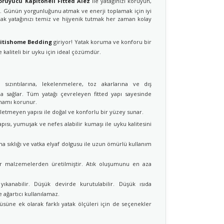
ruyucu Kapitoneli Fitted Alez
ile yatağınızı koruyun,
Günün yorgunluğunu atmak ve enerji toplamak için iyi
cak yatağınızı temiz ve hijyenik tutmak her zaman kolay
ritishome Bedding
giriyor! Yatak koruma ve konforu bir
e kaliteli bir uyku için ideal çözümdür.
 sızıntılarına, lekelenmelere, toz akarlarına ve dış
 sağlar. Tüm yatağı çevreleyen fitted yapı sayesinde
amamı korunur.
etmeyen yapısı ile doğal ve konforlu bir yüzey sunar.
pısı, yumuşak ve nefes alabilir kumaşı ile uyku kalitesini
a sıklığı ve vatka elyaf dolgusu ile uzun ömürlü kullanım
ir malzemelerden üretilmiştir. Atık oluşumunu en aza
ıkanabilir. Düşük devirde kurutulabilir. Düşük ısıda
 ağartıcı kullanılamaz.
süne ek olarak farklı yatak ölçüleri için de seçenekler