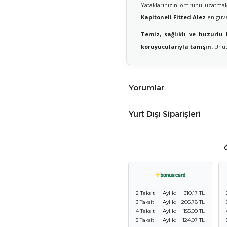
Yataklarınızın ömrünü uzatmak
Kapitoneli Fitted Alez
en güven
Temiz, sağlıklı ve huzurlu
koruyucularıyla tanışın.
Unutm
Yorumlar
Yurt Dışı Siparişleri
2 Taksit
Aylık:
310,17 TL
3 Taksit
Aylık:
206,78 TL
4 Taksit
Aylık:
155,09 TL
5 Taksit
Aylık:
124,07 TL