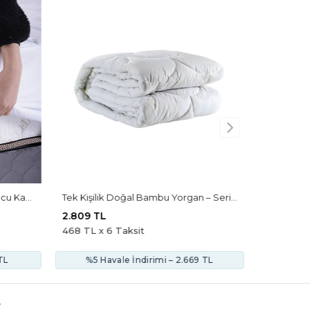
Çift Kişilik 160x200 Yatak Koruyucu Kapitoneli Tam Kenar Lastikli Alez
Tek Kişilik Doğal Bambu Yorgan – Serinlik Hissi Veren, Antialerjik Ve Hafif Uyku Konforu
2.809 TL
468 TL x 6 Taksit
TL
%5 Havale İndirimi – 2.669 TL
.