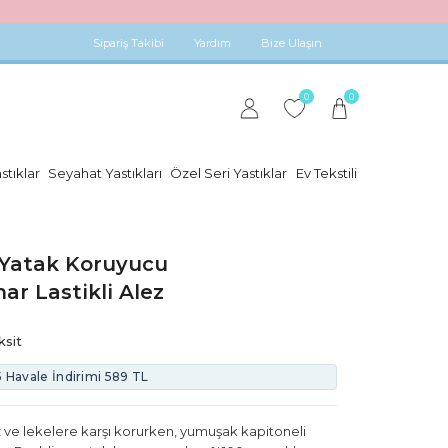
Sipariş Takibi
Yardım
Bize Ulaşın
0
0
stıklar
Seyahat Yastıkları
Özel Seri Yastıklar
Ev Tekstili
0 Yatak Koruyucu
ar Lastikli Alez
ksit
 Havale İndirimi
589 TL
oz ve lekelere karşı korurken, yumuşak kapitoneli