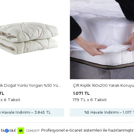
Çift Kişilik Doğal Yünlü Yorgan %50 Yün Dolgulu, Antialerjik Ve Terletmeyen Hafif Uyku Konforu - Kopya
TL
1.071 TL
x 6 Taksit
179 TL x 6 Taksit
 Havale İndirimi – 3.845 TL
%5 Havale İndirimi – 1.017 
Profesyonel e-ticaret sistemleri ile hazırlanmıştır