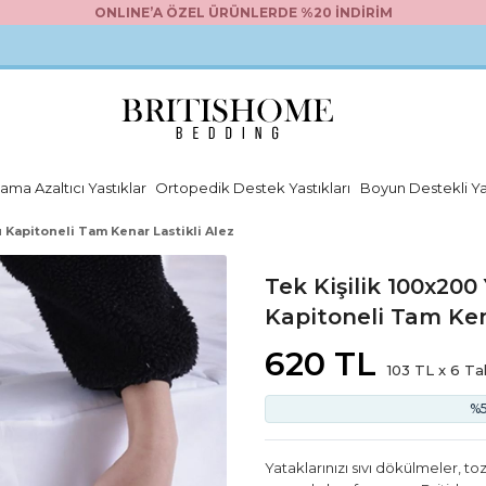
ONLINE’A ÖZEL ÜRÜNLERDE %20 İNDİRİM
ama Azaltıcı Yastıklar
Ortopedik Destek Yastıkları
Boyun Destekli Ya
 Kapitoneli Tam Kenar Lastikli Alez
Tek Kişilik 100x20
Kapitoneli Tam Ken
620 TL
103 TL x 6 Ta
%5
Yataklarınızı sıvı dökülmeler, t