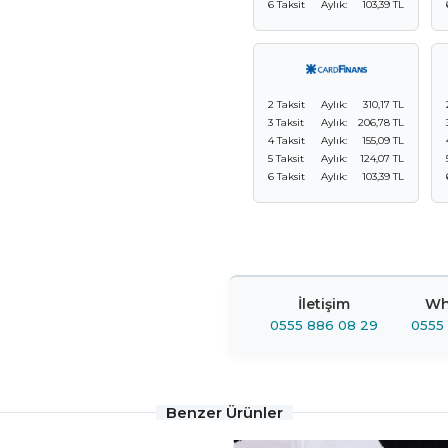
6 Taksit
Aylık:
103,39 TL
2 Taksit
Aylık:
310,17 TL
3 Taksit
Aylık:
206,78 TL
4 Taksit
Aylık:
155,09 TL
5 Taksit
Aylık:
124,07 TL
6 Taksit
Aylık:
103,39 TL
İletişim
Wh
0555 886 08 29
0555
Benzer Ürünler