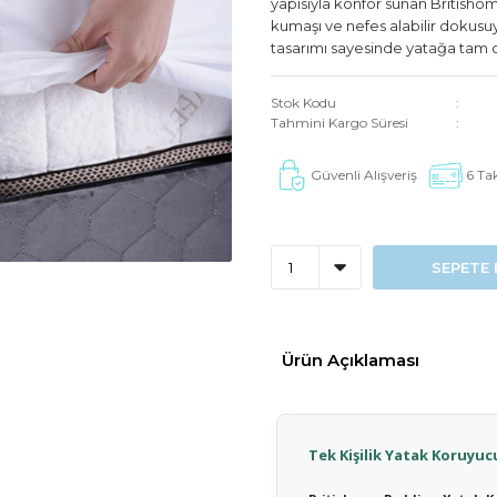
yapısıyla konfor sunan British
kumaşı ve nefes alabilir dokusu
tasarımı sayesinde yatağa tam o
Stok Kodu
Tahmini Kargo Süresi
Güvenli Alışveriş
6 Tak
SEPETE 
Ürün Açıklaması
Tek Kişilik Yatak Koruyuc