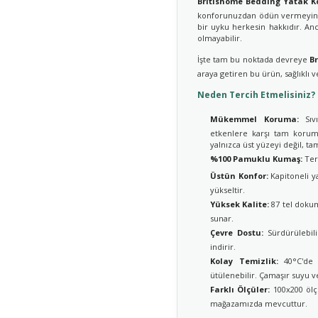
Britishome Bedding Yatak Ko
konforunuzdan ödün vermeyin. 
bir uyku herkesin hakkıdır. An
olmayabilir.
İşte tam bu noktada devreye
B
araya getiren bu ürün, sağlıklı v
Neden Tercih Etmelisiniz?
Mükemmel Koruma:
Sıvı
etkenlere karşı tam koruma
yalnızca üst yüzeyi değil, t
%100 Pamuklu Kumaş:
Terl
Üstün Konfor:
Kapitoneli ya
yükseltir.
Yüksek Kalite:
87 tel dokum
sunar.
Çevre Dostu:
Sürdürülebil
indirir.
Kolay Temizlik:
40°C'de y
ütülenebilir. Çamaşır suyu ve
Farklı Ölçüler:
100x200 ölçü
mağazamızda mevcuttur.