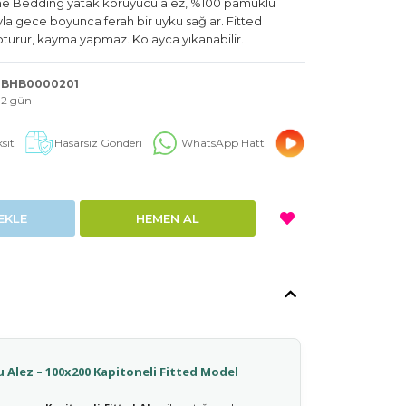
ome Bedding yatak koruyucu alez, %100 pamuklu
yla gece boyunca ferah bir uyku sağlar. Fitted
turur, kayma yapmaz. Kolayca yıkanabilir.
BHB0000201
2 gün
sit
Hasarsız Gönderi
WhatsApp Hattı
EKLE
HEMEN AL
u Alez – 100x200 Kapitoneli Fitted Model