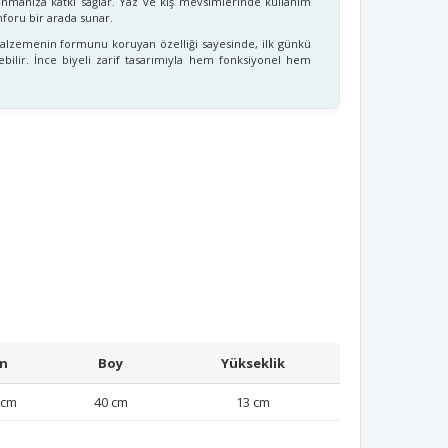
anmanıza katkı sağlar. Yaz ve kış mevsimlerinde kullanım
foru bir arada sunar.
alzemenin formunu koruyan özelliği sayesinde, ilk günkü
bilir. İnce biyeli zarif tasarımıyla hem fonksiyonel hem
n
Boy
Yükseklik
 cm
40 cm
13 cm