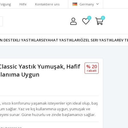
folgung
Hilfe
Kontaktiere uns
Germany
0
0
N DESTEKLI YASTIKLAR
SEYAHAT YASTIKLARI
ÖZEL SERI YASTIKLAR
EV T
 Classic Yastık Yumuşak, Hafif
% 20
rabatt
ullanıma Uygun
ık, visco konforunu yaşamak isteyenler için ideal olup, baş
 sağlar. Yaz ve kış kullanımına uygun, yumuşak ve
neyimi sunar. Güne huzurlu ve zinde başlamanızı sağlar.