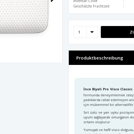
Inventar-Code
Geschätzte Frachtzeit
Z
Produktbeschreibung
İnce Biyeli Pro Visco Classic
formunda deneyimlemek isteyen 
yastıklarda rahat edemeyen a
için mükemmel bir alternatiftir
Sırt üstü ve yan uyku pozisyo
uyum sağlayarak omurganın doğal
ortamı oluşturur.
Yumuşak ve hafif visco dolgusu