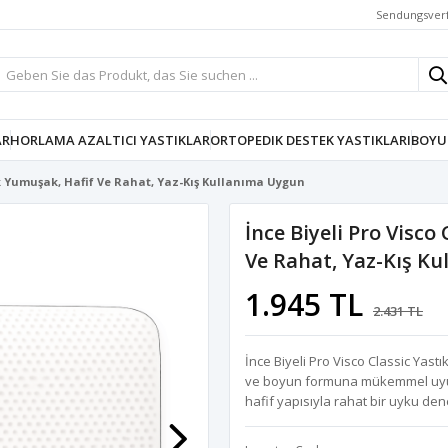
Sendungsver
AR
HORLAMA AZALTICI YASTIKLAR
ORTOPEDIK DESTEK YASTIKLARI
BOYU
tık Yumuşak, Hafif Ve Rahat, Yaz-Kış Kullanıma Uygun
İnce Biyeli Pro Visco
Ve Rahat, Yaz-Kış K
1.945 TL
2.431 TL
İnce Biyeli Pro Visco Classic Yast
ve boyun formuna mükemmel uyum
hafif yapısıyla rahat bir uyku de