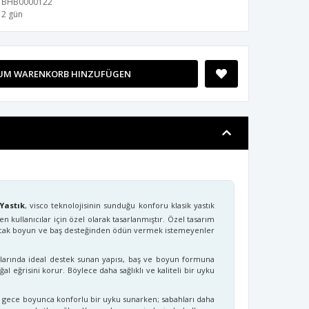
BHB0000122
2 gün
UM WARENKORB HINZUFÜGEN
 Yastık
, visco teknolojisinin sunduğu konforu klasik yastık
kullanıcılar için özel olarak tasarlanmıştır. Özel tasarım
ncak boyun ve baş desteğinden ödün vermek istemeyenler
.
nlarında ideal destek sunan yapısı, baş ve boyun formuna
 eğrisini korur. Böylece daha sağlıklı ve kaliteli bir uyku
, gece boyunca konforlu bir uyku sunarken; sabahları daha