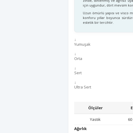
zinde, dinlenmiş ve ağrısız uy
için uygundur, dört mevsim kon
Uzun ömürlü yapısı ve visco m
konforu yıllar boyunca sürdüre
estetik bir tercihtir.
↓
Yumuşak
↓
Orta
↓
Sert
↓
Ultra Sert
Ölçüler
E
Yastık
60
Ağırlık