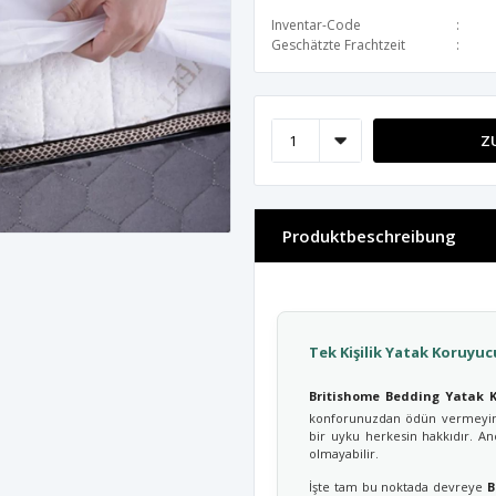
Inventar-Code
Geschätzte Frachtzeit
Z
Produktbeschreibung
Tek Kişilik Yatak Koruyuc
Britishome Bedding Yatak K
konforunuzdan ödün vermeyin.
bir uyku herkesin hakkıdır. A
olmayabilir.
İşte tam bu noktada devreye
B