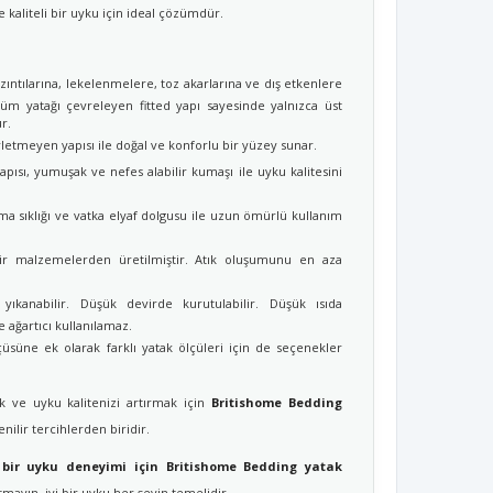
e kaliteli bir uyku için ideal çözümdür.
ızıntılarına, lekelenmelere, toz akarlarına ve dış etkenlere
üm yatağı çevreleyen fitted yapı sayesinde yalnızca üst
r.
letmeyen yapısı ile doğal ve konforlu bir yüzey sunar.
apısı, yumuşak ve nefes alabilir kumaşı ile uyku kalitesini
a sıklığı ve vatka elyaf dolgusu ile uzun ömürlü kullanım
ir malzemelerden üretilmiştir. Atık oluşumunu en aza
ıkanabilir. Düşük devirde kurutulabilir. Düşük ısıda
e ağartıcı kullanılamaz.
üsüne ek olarak farklı yatak ölçüleri için de seçenekler
 ve uyku kalitenizi artırmak için
Britishome Bedding
nilir tercihlerden biridir.
 bir uyku deneyimi için Britishome Bedding yatak
ayın, iyi bir uyku her şeyin temelidir.