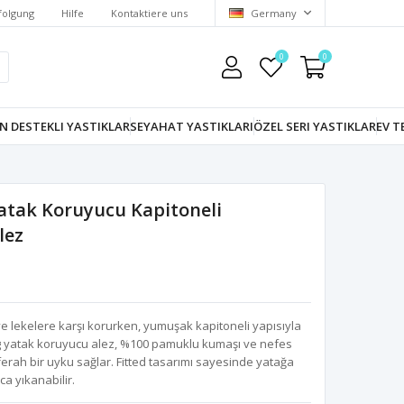
folgung
Hilfe
Kontaktiere uns
Germany
0
0
N DESTEKLI YASTIKLAR
SEYAHAT YASTIKLARI
ÖZEL SERI YASTIKLAR
EV T
Yatak Koruyucu Kapitoneli
lez
 ve lekelere karşı korurken, yumuşak kapitoneli yapısıyla
 yatak koruyucu alez, %100 pamuklu kumaşı ve nefes
erah bir uyku sağlar. Fitted tasarımı sayesinde yatağa
a yıkanabilir.