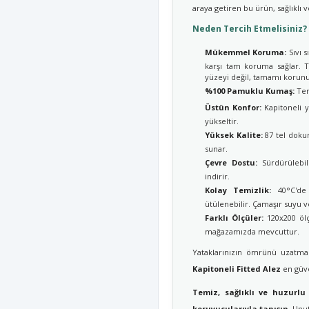
araya getiren bu ürün, sağlıklı v
Neden Tercih Etmelisiniz?
Mükemmel Koruma:
Sıvı s
karşı tam koruma sağlar. T
yüzeyi değil, tamamı korunu
%100 Pamuklu Kumaş:
Ter
Üstün Konfor:
Kapitoneli y
yükseltir.
Yüksek Kalite:
87 tel dokum
sunar.
Çevre Dostu:
Sürdürülebil
indirir.
Kolay Temizlik:
40°C'de y
ütülenebilir. Çamaşır suyu v
Farklı Ölçüler:
120x200 ölç
mağazamızda mevcuttur.
Yataklarınızın ömrünü uzatmak
Kapitoneli Fitted Alez
en güve
Temiz, sağlıklı ve huzurlu
koruyucularıyla tanışın.
Unutm