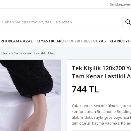
Sendungsver
AR
HORLAMA AZALTICI YASTIKLAR
ORTOPEDIK DESTEK YASTIKLARI
BOYU
pitoneli Tam Kenar Lastikli Alez
Tek Kişilik 120x200 
Tam Kenar Lastikli A
744 TL
Yataklarınızı sıvı dökülmeler, toz
konfor sunan Britishome Bedding
alabilir dokusuyla gece boyunca f
tam oturur, kayma yapmaz. Kolayc