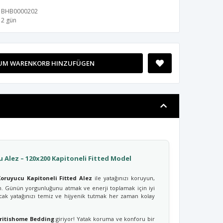
BHB0000202
2 gün
UM WARENKORB HINZUFÜGEN
u Alez – 120x200 Kapitoneli Fitted Model
oruyucu Kapitoneli Fitted Alez
ile yatağınızı koruyun,
 Günün yorgunluğunu atmak ve enerji toplamak için iyi
ncak yatağınızı temiz ve hijyenik tutmak her zaman kolay
ritishome Bedding
giriyor! Yatak koruma ve konforu bir