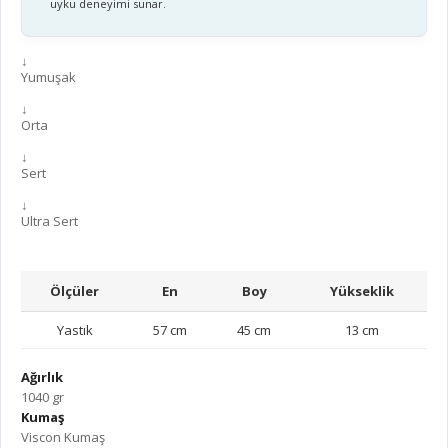
uyku deneyimi sunar.
↓
Yumuşak
↓
Orta
↓
Sert
↓
Ultra Sert
Ölçüler
En
Boy
Yükseklik
Yastık
57 cm
45 cm
13 cm
Ağırlık
1040 gr
Kumaş
Viscon Kumaş