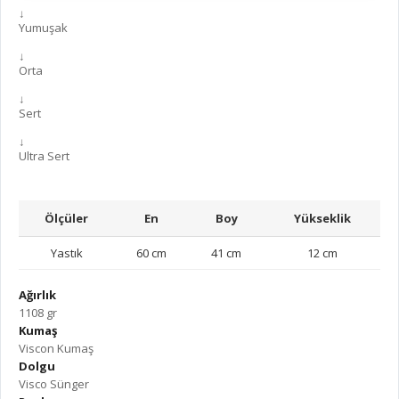
↓
Yumuşak
↓
Orta
↓
Sert
↓
Ultra Sert
Ölçüler
En
Boy
Yükseklik
Yastık
60 cm
41 cm
12 cm
Ağırlık
1108 gr
Kumaş
Viscon Kumaş
Dolgu
Visco Sünger