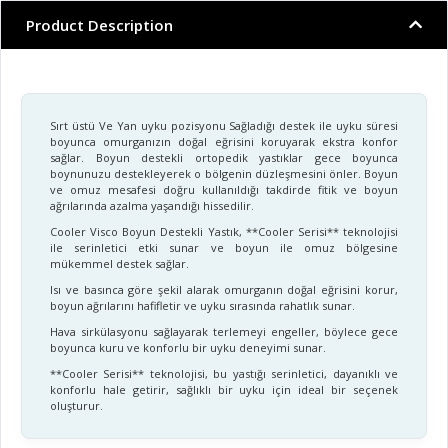
Product Description
Sırt üstü Ve Yan uyku pozisyonu Sağladığı destek ile uyku süresi
boyunca omurganızın doğal eğrisini koruyarak ekstra konfor
sağlar. Boyun destekli ortopedik yastıklar gece boyunca
boynunuzu destekleyerek o bölgenin düzleşmesini önler. Boyun
ve omuz mesafesi doğru kullanıldığı takdirde fitik ve boyun
ağrılarında azalma yaşandığı hissedilir.
Cooler Visco Boyun Destekli Yastık, **Cooler Serisi** teknolojisi
ile serinletici etki sunar ve boyun ile omuz bölgesine
mükemmel destek sağlar.
Isı ve basınca göre şekil alarak omurganın doğal eğrisini korur,
boyun ağrılarını hafifletir ve uyku sırasında rahatlık sunar.
Hava sirkülasyonu sağlayarak terlemeyi engeller, böylece gece
boyunca kuru ve konforlu bir uyku deneyimi sunar.
**Cooler Serisi** teknolojisi, bu yastığı serinletici, dayanıklı ve
konforlu hale getirir, sağlıklı bir uyku için ideal bir seçenek
oluşturur.