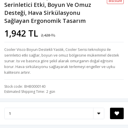
discount
Serinletici Etki, Boyun Ve Omuz
Desteği, Hava Sirkülasyonu
Sağlayan Ergonomik Tasarım
1,942 TL
2,428 TL
Cooler Visco Boyun Destekli Yastık, Cooler Serisi teknolojisi ile
serinletici etki sağlar, boyun ve omuz bölgesine mükemmel destek
sunar. Isı ve basınca göre şekil alarak omurganın doğal eğrisini
korur. Hava sirkülasyonu sağlayarak terlemeyi engeller ve uyku
kalitesini artırır.
Stock code
BHB0000140
Estimated Shipping Time
2 gün