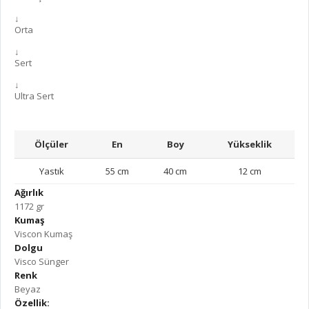
↓
Orta
↓
Sert
↓
Ultra Sert
Ölçüler
En
Boy
Yükseklik
Yastık
55 cm
40 cm
12 cm
Ağırlık
1172 gr
Kumaş
Viscon Kumaş
Dolgu
Visco Sünger
Renk
Beyaz
Özellik: