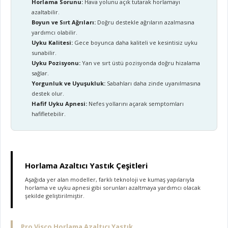
Horlama Sorunu:
Hava yolunu açık tutarak horlamayı
azaltabilir.
Boyun ve Sırt Ağrıları:
Doğru destekle ağrıların azalmasına
yardımcı olabilir.
Uyku Kalitesi:
Gece boyunca daha kaliteli ve kesintisiz uyku
sunabilir.
Uyku Pozisyonu:
Yan ve sırt üstü pozisyonda doğru hizalama
sağlar.
Yorgunluk ve Uyuşukluk:
Sabahları daha zinde uyanılmasına
destek olur.
Hafif Uyku Apnesi:
Nefes yollarını açarak semptomları
hafifletebilir.
Horlama Azaltıcı Yastık Çeşitleri
Aşağıda yer alan modeller, farklı teknoloji ve kumaş yapılarıyla
horlama ve uyku apnesi gibi sorunları azaltmaya yardımcı olacak
şekilde geliştirilmiştir.
Pro Visco Horlama Azaltıcı Yastık