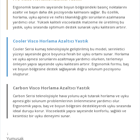
Ergonomik tasarımı sayesinde boyun bölgesindeki basınç noktalarını
azaltır ve başın daha dik pozisyonda kalmasını sağlar. Bu özellik,
horlama, uyku apnesi ve nefes tıkanıklığı gibi sorunların azalmasına
yardımcı olur. Yüksek kaliteli viscoelastik malzeme ile üretilmiş bu
yastık, uyku sırasında optimum destek sunarak uyku kalitesini artırır.
Cooler Visco Horlama Azaltıcı Yastık
Cooler Serisi kumaş teknolojisiyle geliştirilmiş bu model, serinletici
yüzeyi sayesinde gece boyunca ferah bir uyku ortamı sunar. Horlama
ve uyku apnesi sorunlarını azaltmaya yardımcı olurken, terlemeyi
önleyen yapısı sayesinde uyku kalitesini artırır. Ergonomik formu, baş
ve boyun bölgesine destek sağlayarak doğru solunum pozisyonu
oluşturur.
Carbon Visco Horlama Azaltıcı Yastık
Carbon Serisi teknolojisiyle hava yolunu açık tutarak horlama ve uyku
apnesi gibi solunum problemlerinin önlenmesine yardımcı olur.
Ergonomik yapısı, baş ve boyun bölgesini destekleyerek uyku sırasında
ideal duruşu korur. Viscoelastik yapısı sayesinde konforlu, sağlıklı ve
kesintisiz bir uyku deneyimi sunar.
↓
Yumuşak