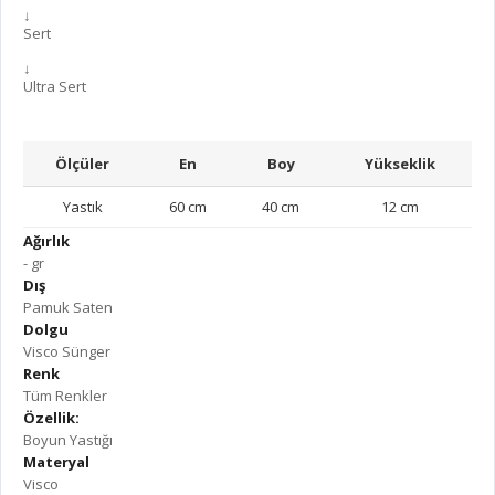
↓
Sert
↓
Ultra Sert
Ölçüler
En
Boy
Yükseklik
Yastık
60 cm
40 cm
12 cm
Ağırlık
- gr
Dış
Pamuk Saten
Dolgu
Visco Sünger
Renk
Tüm Renkler
Özellik:
Boyun Yastığı
Materyal
Visco