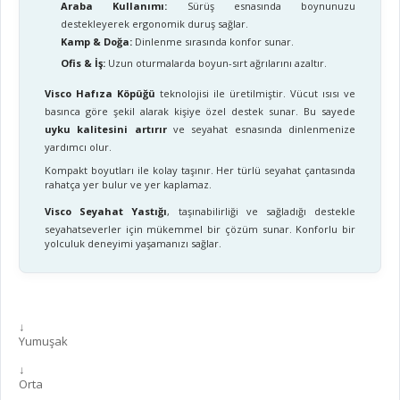
Araba Kullanımı:
Sürüş esnasında boynunuzu
destekleyerek ergonomik duruş sağlar.
Kamp & Doğa:
Dinlenme sırasında konfor sunar.
Ofis & İş:
Uzun oturmalarda boyun-sırt ağrılarını azaltır.
Visco Hafıza Köpüğü
teknolojisi ile üretilmiştir. Vücut ısısı ve
basınca göre şekil alarak kişiye özel destek sunar. Bu sayede
uyku kalitesini artırır
ve seyahat esnasında dinlenmenize
yardımcı olur.
Kompakt boyutları ile kolay taşınır. Her türlü seyahat çantasında
rahatça yer bulur ve yer kaplamaz.
Visco Seyahat Yastığı
, taşınabilirliği ve sağladığı destekle
seyahatseverler için mükemmel bir çözüm sunar. Konforlu bir
yolculuk deneyimi yaşamanızı sağlar.
↓
Yumuşak
↓
Orta