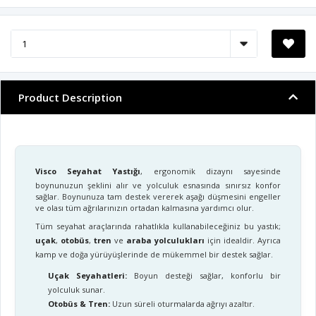
Product Description
Visco Seyahat Yastığı
, ergonomik dizaynı sayesinde
boynunuzun şeklini alır ve yolculuk esnasında sınırsız konfor
sağlar. Boynunuza tam destek vererek aşağı düşmesini engeller
ve olası tüm ağrılarınızın ortadan kalmasına yardımcı olur.
Tüm seyahat araçlarında rahatlıkla kullanabileceğiniz bu yastık;
uçak
,
otobüs
,
tren
ve
araba yolculukları
için idealdir. Ayrıca
kamp ve doğa yürüyüşlerinde de mükemmel bir destek sağlar.
Uçak Seyahatleri:
Boyun desteği sağlar, konforlu bir
yolculuk sunar.
Otobüs & Tren:
Uzun süreli oturmalarda ağrıyı azaltır.