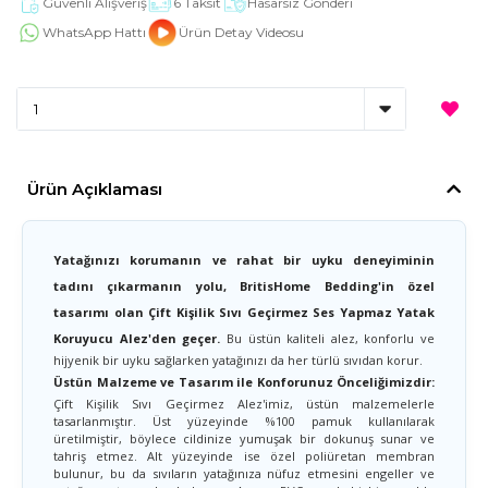
Güvenli Alışveriş
6 Taksit
Hasarsız Gönderi
WhatsApp Hattı
Ürün Detay Videosu
Ürün Açıklaması
Yatağınızı korumanın ve rahat bir uyku deneyiminin
tadını çıkarmanın yolu, BritisHome Bedding'in özel
tasarımı olan Çift Kişilik Sıvı Geçirmez Ses Yapmaz Yatak
Koruyucu Alez'den geçer.
Bu üstün kaliteli alez, konforlu ve
hijyenik bir uyku sağlarken yatağınızı da her türlü sıvıdan korur.
Üstün Malzeme ve Tasarım ile Konforunuz Önceliğimizdir:
Çift Kişilik Sıvı Geçirmez Alez'imiz, üstün malzemelerle
tasarlanmıştır. Üst yüzeyinde %100 pamuk kullanılarak
üretilmiştir, böylece cildinize yumuşak bir dokunuş sunar ve
tahriş etmez. Alt yüzeyinde ise özel poliüretan membran
bulunur, bu da sıvıların yatağınıza nüfuz etmesini engeller ve