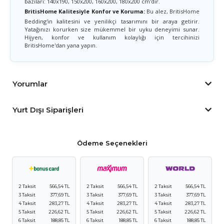
bazıları: 140x190, 150x200, 160x200, 180x200 cm'dir.
BritisHome Kalitesiyle Konfor ve Koruma:
Bu alez, BritisHome
Bedding'in kalitesini ve yenilikçi tasarımını bir araya getirir.
Yatağınızı korurken size mükemmel bir uyku deneyimi sunar.
Hijyen, konfor ve kullanım kolaylığı için tercihinizi
BritisHome'dan yana yapın.
Yorumlar
Yurt Dışı Siparişleri
Ödeme Seçenekleri
2 Taksit
566,54 TL
2 Taksit
566,54 TL
2 Taksit
566,54 TL
3 Taksit
377,69 TL
3 Taksit
377,69 TL
3 Taksit
377,69 TL
4 Taksit
283,27 TL
4 Taksit
283,27 TL
4 Taksit
283,27 TL
5 Taksit
226,62 TL
5 Taksit
226,62 TL
5 Taksit
226,62 TL
6 Taksit
188,85 TL
6 Taksit
188,85 TL
6 Taksit
188,85 TL