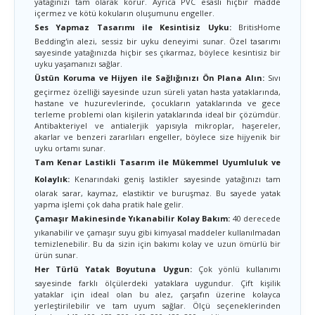
yatağınızı tam olarak korur. Ayrıca PVC esaslı hiçbir madde
içermez ve kötü kokuların oluşumunu engeller.
Ses Yapmaz Tasarımı ile Kesintisiz Uyku:
BritisHome
Bedding'in alezi, sessiz bir uyku deneyimi sunar. Özel tasarımı
sayesinde yatağınızda hiçbir ses çıkarmaz, böylece kesintisiz bir
uyku yaşamanızı sağlar.
Üstün Koruma ve Hijyen ile Sağlığınızı Ön Plana Alın:
Sıvı
geçirmez özelliği sayesinde uzun süreli yatan hasta yataklarında,
hastane ve huzurevlerinde, çocukların yataklarında ve gece
terleme problemi olan kişilerin yataklarında ideal bir çözümdür.
Antibakteriyel ve antialerjik yapısıyla mikroplar, haşereler,
akarlar ve benzeri zararlıları engeller, böylece size hijyenik bir
uyku ortamı sunar.
Tam Kenar Lastikli Tasarım ile Mükemmel Uyumluluk ve
Kolaylık:
Kenarındaki geniş lastikler sayesinde yatağınızı tam
olarak sarar, kaymaz, elastiktir ve buruşmaz. Bu sayede yatak
yapma işlemi çok daha pratik hale gelir.
Çamaşır Makinesinde Yıkanabilir Kolay Bakım:
40 derecede
yıkanabilir ve çamaşır suyu gibi kimyasal maddeler kullanılmadan
temizlenebilir. Bu da sizin için bakımı kolay ve uzun ömürlü bir
ürün sunar.
Her Türlü Yatak Boyutuna Uygun:
Çok yönlü kullanımı
sayesinde farklı ölçülerdeki yataklara uygundur. Çift kişilik
yataklar için ideal olan bu alez, çarşafın üzerine kolayca
yerleştirilebilir ve tam uyum sağlar. Ölçü seçeneklerinden