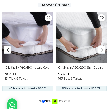
Benzer Ürünler
Çift Kişilik 140x190 Yatak Koruyucu Kapitoneli Tam Kenar Lastikli Alez
Çift Kişilik 150x200 Sıvı Geçirmez Ses Yapmaz Yatak Koruyucu Kapitoneli Tam Kenar Lastikli Alez
905 TL
976 TL
151 TL x 6 Taksit
163 TL x 6 Taksit
%5 Havale İndirimi – 860 TL
%5 Havale İndirimi – 927 TL
WHATSAPP İLE BİLGİ AL