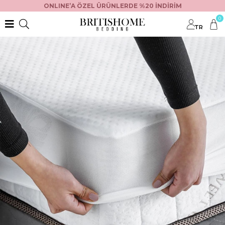
ONLINE’A ÖZEL ÜRÜNLERDE %20 İNDİRİM
0
TR