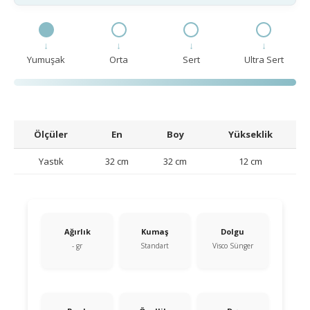
↓
↓
↓
↓
Yumuşak
Orta
Sert
Ultra Sert
Ölçüler
En
Boy
Yükseklik
Yastık
32 cm
32 cm
12 cm
Ağırlık
Kumaş
Dolgu
- gr
Standart
Visco Sünger