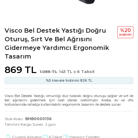
Visco Bel Destek Yastığı Doğru
%20
i̇ndi̇ri̇m
Oturuş, Sırt Ve Bel Ağrısını
Gidermeye Yardımcı Ergonomik
Tasarım
869 TL
1.086 TL
145 TL x 6 Taksit
%5 Havale İndirimi
826 TL
Visco Bel Destek Yastığı, omuriliği düz tutarak doğru oturuşu sağlar ve sırt ile
bel ağrılarını gidermek için özel olarak üretilmiştir. Araba, ev ve ofis
koltuklarında rahatça kullanılabilir, ergonomik tasarımı ile destek sunar.
Stok Kodu
BHB0000136
Tahmini Kargo Süresi
2 gün
Güvenli Alışveriş
6 Taksit
Hasarsız Gönderi