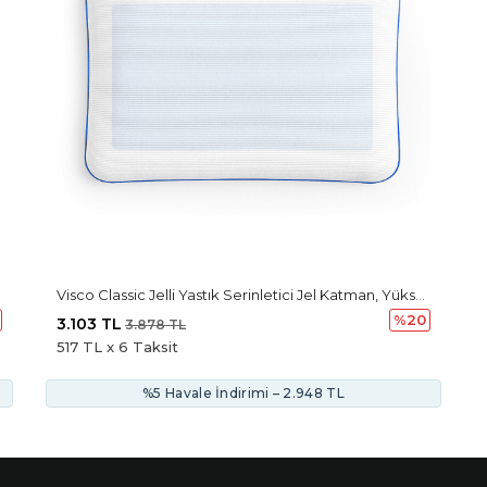
ci Etki
Visco Classic Jelli Yastık Serinletici Jel Katman, Yüksek Konfor, Baş Ve Boyun Desteği Sağlayan Yastık Visco CoolBalance
%20
3.103 TL
3.878 TL
517 TL x 6 Taksit
%5 Havale İndirimi – 2.948 TL