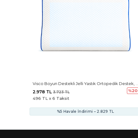
Visco Boyun Destekli Jelli Yastık Ortopedik Destek, Serinletici Jel Tabaka Ile Kas Gevşeti
%20
2.978 TL
3.723 TL
496 TL x 6 Taksit
%5 Havale İndirimi – 2.829 TL