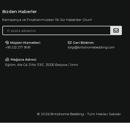
Bizden Haberler
Kampanya ve Fırsatlarımızdan İlk Siz Haberdar Olun!
Müşteri Hizmetleri:
Geri Bildirim:
+90 232 277 18 81
bilgi@britishomebedding.com
Mağaza Adresi:
Eğitim, Ata Cd. D:No 113/C, 35330 Balçova / İzmir
© 2026 Britishome Bedding - Tüm Hakları Saklıdır.