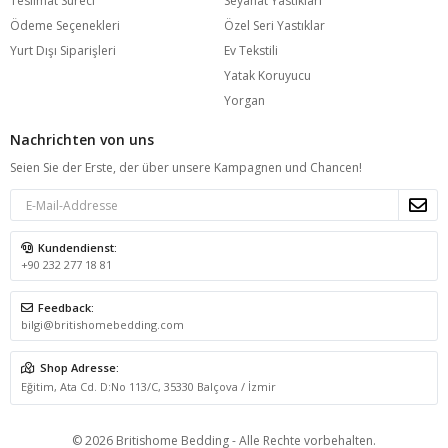
Teslimat Süreci
Seyahat Yastıkları
Ödeme Seçenekleri
Özel Seri Yastıklar
Yurt Dışı Siparişleri
Ev Tekstili
Yatak Koruyucu
Yorgan
Nachrichten von uns
Seien Sie der Erste, der über unsere Kampagnen und Chancen!
Kundendienst:
+90 232 277 18 81
Feedback:
bilgi@britishomebedding.com
Shop Adresse:
Eğitim, Ata Cd. D:No 113/C, 35330 Balçova / İzmir
© 2026 Britishome Bedding - Alle Rechte vorbehalten.