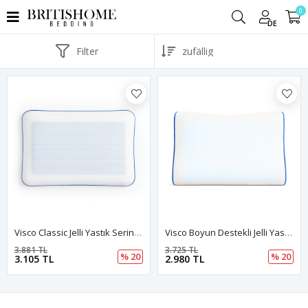
0
DE
Filter
Visco Classic Jelli Yastık Serinletici Jel Katman, Yüksek Konfor, Baş Ve Boyun Desteği Sağlayan Yastık Visco CoolBalance
Visco Boyun Destekli Jelli Yastık Ortopedik Destek, Serinletici Jel Tabaka Ile Kas Gevşetici Etki
3.881 TL
3.725 TL
% 20
% 20
3.105 TL
2.980 TL