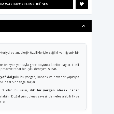
UM WARENKORB HINZUFÜGEN
kteriyel ve antialerjik özellikleriyle sağlıklı ve hijyenik bir
eme önleyen yapısıyla gece boyunca konfor sağlar. Hafif
yapmaz ve rahat bir uyku deneyimi sunar.
yaf dolgulu
bu yorgan, kabarık ve havadar yapısıyla
 de ideal bir denge sağlar.
en 3 olan bu ürün,
ılık bir yorgan olarak bahar
nılabilir. Doğal yün dokusu sayesinde nefes alabilirlik ve
unar.