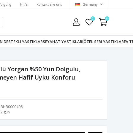
folgung
Hilfe
Kontaktiere uns
Germany
0
0
N DESTEKLI YASTIKLAR
SEYAHAT YASTIKLARI
ÖZEL SERI YASTIKLAR
EV T
nlü Yorgan %50 Yün Dolgulu,
tmeyen Hafif Uyku Konforu
BHB0000406
2 gün