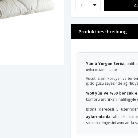
Z
Produktbeschreibung
Yünlü Yorgan Serisi
, antiba
uyku ortamı sunar.
Vücut ısısını koruyan ve terl
iç dolgusu sayesinde ağırlık 
%50 yün ve %50 boncuk el
konforu artırırken, hafifliğiyle
Isıtma derecesi 5 üzerind
aylarında da
rahatlıkla kulla
sıcaklık dengesini aynı anda s