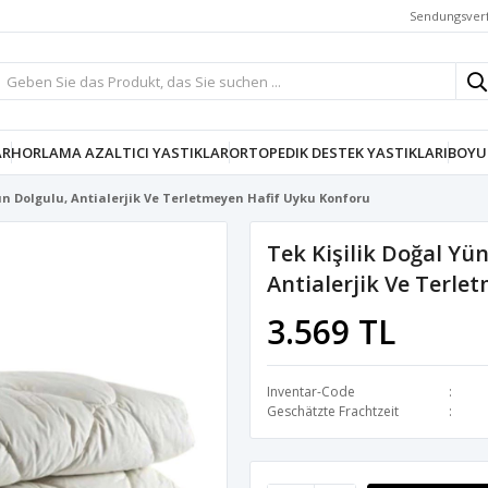
Sendungsver
AR
HORLAMA AZALTICI YASTIKLAR
ORTOPEDIK DESTEK YASTIKLARI
BOYU
ün Dolgulu, Antialerjik Ve Terletmeyen Hafif Uyku Konforu
Tek Kişilik Doğal Yü
Antialerjik Ve Terle
3.569 TL
Inventar-Code
Geschätzte Frachtzeit